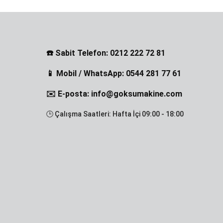
☎️ Sabit Telefon: 0212 222 72 81
📱 Mobil / WhatsApp: 0544 281 77 61
✉️ E-posta: info@goksumakine.com
🕒 Çalışma Saatleri: Hafta İçi 09:00 - 18:00