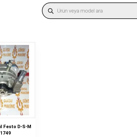
Products
search
l Festo D-S-M
1749