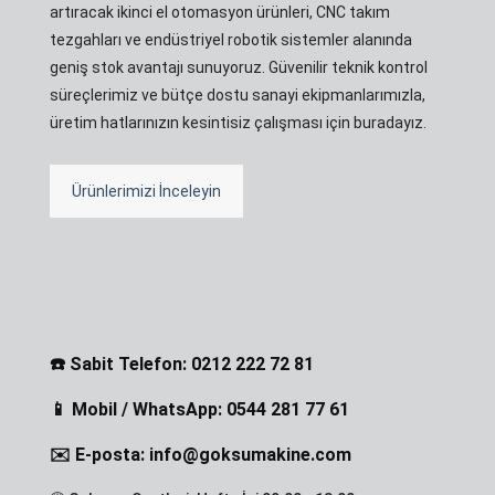
artıracak ikinci el otomasyon ürünleri, CNC takım
tezgahları ve endüstriyel robotik sistemler alanında
geniş stok avantajı sunuyoruz. Güvenilir teknik kontrol
süreçlerimiz ve bütçe dostu sanayi ekipmanlarımızla,
üretim hatlarınızın kesintisiz çalışması için buradayız.
Ürünlerimizi İnceleyin
☎️ Sabit Telefon: 0212 222 72 81
📱 Mobil / WhatsApp: 0544 281 77 61
✉️ E-posta: info@goksumakine.com