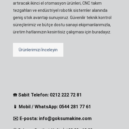
artıracak ikinci el otomasyon ürünleri, CNC takım
tezgahları ve endüstriyel robotik sistemler alanında
geniş stok avantajı sunuyoruz. Güvenilir teknik kontrol
süreçlerimiz ve bütçe dostu sanayi ekipmanlarımızla,
üretim hatlarınızın kesintisiz çalışması için buradayız.
Ürünlerimizi İnceleyin
☎️ Sabit Telefon: 0212 222 72 81
📱 Mobil / WhatsApp: 0544 281 77 61
✉️ E-posta: info@goksumakine.com