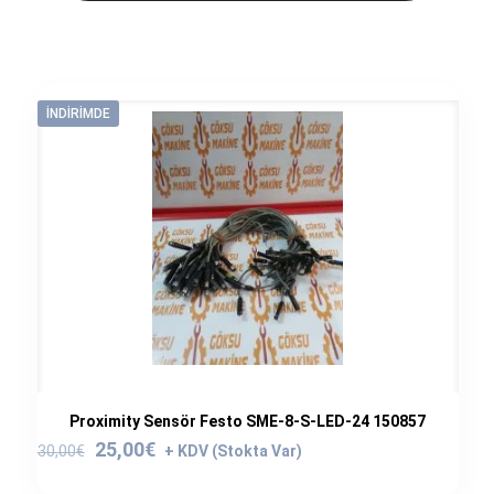
İNDIRIMDE
Proximity Sensör Festo SME-8-S-LED-24 150857
Orijinal
Şu
25,00
€
30,00
€
fiyat:
andaki