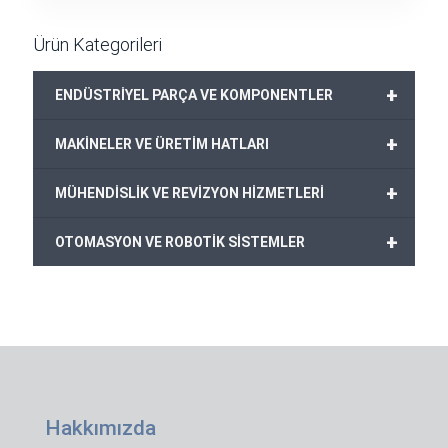
30,00€.
fiyat:
25,00€.
Ürün Kategorileri
+
ENDÜSTRİYEL PARÇA VE KOMPONENTLER
+
MAKİNELER VE ÜRETİM HATLARI
+
MÜHENDİSLİK VE REVİZYON HİZMETLERİ
+
OTOMASYON VE ROBOTİK SİSTEMLER
Hakkımızda