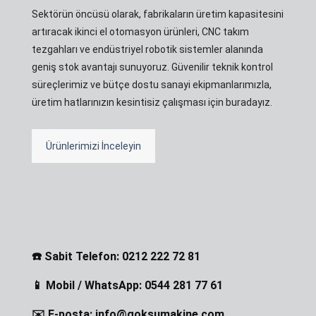
Sektörün öncüsü olarak, fabrikaların üretim kapasitesini
artıracak ikinci el otomasyon ürünleri, CNC takım
tezgahları ve endüstriyel robotik sistemler alanında
geniş stok avantajı sunuyoruz. Güvenilir teknik kontrol
süreçlerimiz ve bütçe dostu sanayi ekipmanlarımızla,
üretim hatlarınızın kesintisiz çalışması için buradayız.
Ürünlerimizi İnceleyin
☎️ Sabit Telefon: 0212 222 72 81
📱 Mobil / WhatsApp: 0544 281 77 61
✉️ E-posta: info@goksumakine.com