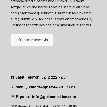
artıracak ikinci el otomasyon ürünleri, CNC takım
tezgahları ve endüstriyel robotik sistemler alanında
geniş stok avantajı sunuyoruz. Güvenilir teknik kontrol
süreçlerimiz ve bütçe dostu sanayi ekipmanlarımızla,
üretim hatlarınızın kesintisiz çalışması için buradayız.
Ürünlerimizi İnceleyin
☎️ Sabit Telefon: 0212 222 72 81
📱 Mobil / WhatsApp: 0544 281 77 61
✉️ E-posta: info@goksumakine.com
🕒 Çalışma Saatleri: Hafta İçi 09:00 - 18:00