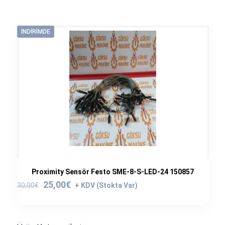
İNDIRIMDE
Proximity Sensör Festo SME-8-S-LED-24 150857
Orijinal
Şu
25,00
€
30,00
€
fiyat:
andaki
30,00€.
fiyat:
25,00€.