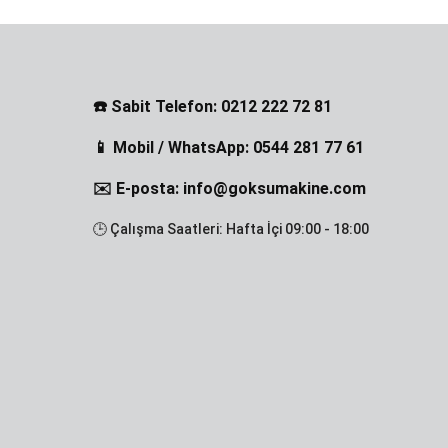
☎️ Sabit Telefon: 0212 222 72 81
📱 Mobil / WhatsApp: 0544 281 77 61
✉️ E-posta: info@goksumakine.com
🕒 Çalışma Saatleri: Hafta İçi 09:00 - 18:00