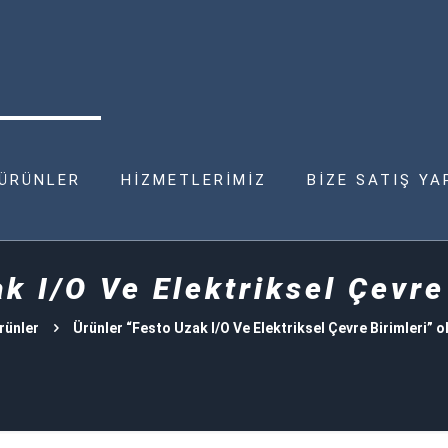
ÜRÜNLER
HİZMETLERİMİZ
BİZE SATIŞ YA
k I/O Ve Elektriksel Çevre
rünler
Ürünler “Festo Uzak I/O Ve Elektriksel Çevre Birimleri” o