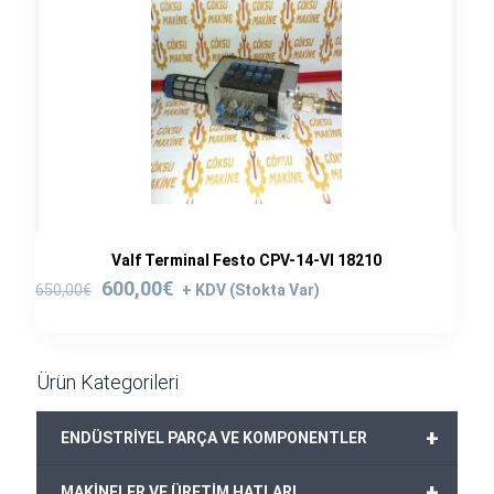
Valf Terminal Festo CPV-14-VI 18210
Orijinal
Şu
600,00
€
650,00
€
fiyat:
andaki
650,00€.
fiyat:
600,00€.
Ürün Kategorileri
+
ENDÜSTRİYEL PARÇA VE KOMPONENTLER
+
MAKİNELER VE ÜRETİM HATLARI