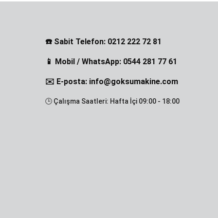
☎️ Sabit Telefon: 0212 222 72 81
📱 Mobil / WhatsApp: 0544 281 77 61
✉️ E-posta: info@goksumakine.com
🕒 Çalışma Saatleri: Hafta İçi 09:00 - 18:00