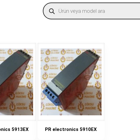
Products
search
onics 5913EX
PR electronics 5910EX