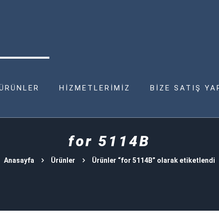
ÜRÜNLER
HİZMETLERİMİZ
BİZE SATIŞ YA
for 5114B
Anasayfa
Ürünler
Ürünler “for 5114B” olarak etiketlendi