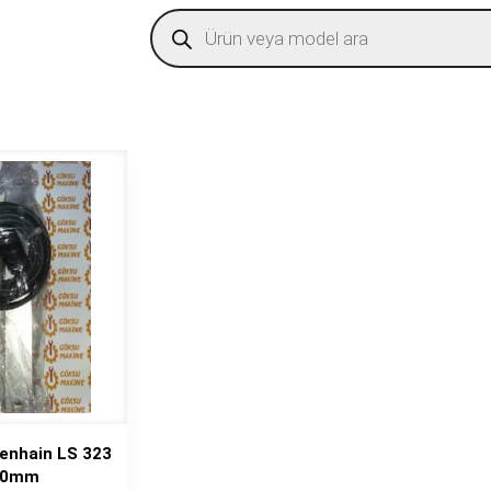
Products
search
denhain LS 323
70mm