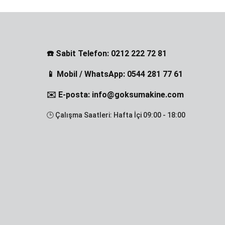
☎️ Sabit Telefon: 0212 222 72 81
📱 Mobil / WhatsApp: 0544 281 77 61
✉️ E-posta: info@goksumakine.com
🕒 Çalışma Saatleri: Hafta İçi 09:00 - 18:00