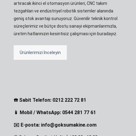
artıracak ikinci el otomasyon ürünleri, CNC takım
tezgahları ve endüstriyel robotik sistemler alanında
geniş stok avantajı sunuyoruz. Güvenilir teknik kontrol
süreçlerimiz ve bütçe dostu sanayi ekipmanlarımızla,
üretim hatlarınızın kesintisiz çalışması için buradayız.
Ürünlerimizi İnceleyin
☎️ Sabit Telefon: 0212 222 72 81
📱 Mobil / WhatsApp: 0544 281 77 61
✉️ E-posta: info@goksumakine.com