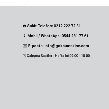
☎️ Sabit Telefon: 0212 222 72 81
📱 Mobil / WhatsApp: 0544 281 77 61
✉️ E-posta: info@goksumakine.com
🕒 Çalışma Saatleri: Hafta İçi 09:00 - 18:00