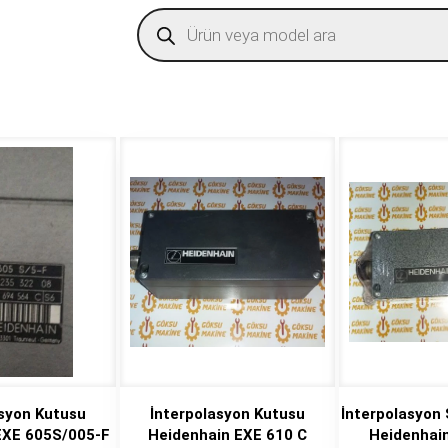
Products
search
asyon Kutusu
İnterpolasyon Kutusu
İnterpolasyon S
EXE 605S/005-F
Heidenhain EXE 610 C
Heidenhai