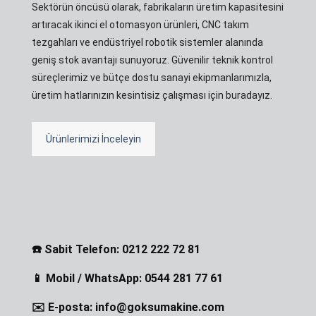
Sektörün öncüsü olarak, fabrikaların üretim kapasitesini
artıracak ikinci el otomasyon ürünleri, CNC takım
tezgahları ve endüstriyel robotik sistemler alanında
geniş stok avantajı sunuyoruz. Güvenilir teknik kontrol
süreçlerimiz ve bütçe dostu sanayi ekipmanlarımızla,
üretim hatlarınızın kesintisiz çalışması için buradayız.
Ürünlerimizi İnceleyin
☎️ Sabit Telefon: 0212 222 72 81
📱 Mobil / WhatsApp: 0544 281 77 61
✉️ E-posta: info@goksumakine.com