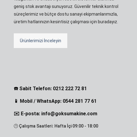
geniş stok avantajı sunuyoruz. Güvenilir teknik kontrol
süreçlerimiz ve bütçe dostu sanayi ekipmanlarımızla,
üretim hatlarınızın kesintisiz çalışması için buradayız.
Ürünlerimizi İnceleyin
☎️ Sabit Telefon: 0212 222 72 81
📱 Mobil / WhatsApp: 0544 281 77 61
✉️ E-posta: info@goksumakine.com
🕒 Çalışma Saatleri: Hafta İçi 09:00 - 18:00