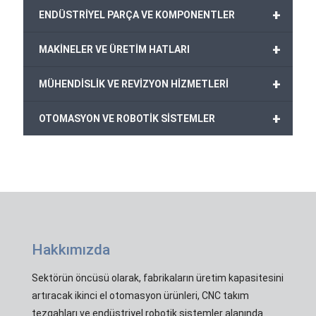
+
ENDÜSTRİYEL PARÇA VE KOMPONENTLER
+
MAKİNELER VE ÜRETİM HATLARI
+
MÜHENDİSLİK VE REVİZYON HİZMETLERİ
+
OTOMASYON VE ROBOTİK SİSTEMLER
Hakkımızda
Sektörün öncüsü olarak, fabrikaların üretim kapasitesini
artıracak ikinci el otomasyon ürünleri, CNC takım
tezgahları ve endüstriyel robotik sistemler alanında