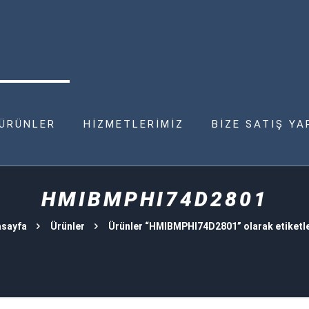
ÜRÜNLER
HİZMETLERİMİZ
BİZE SATIŞ YA
HMIBMPHI74D2801
sayfa
Ürünler
Ürünler “HMIBMPHI74D2801” olarak etiketl