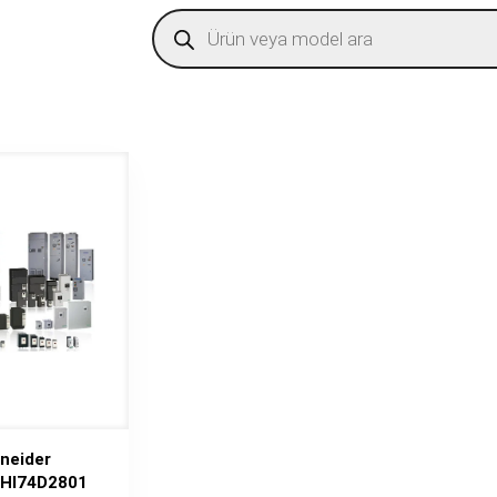
Products
search
neider
HI74D2801