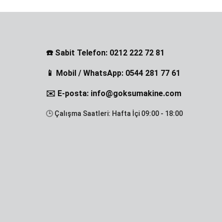
☎️ Sabit Telefon: 0212 222 72 81
📱 Mobil / WhatsApp: 0544 281 77 61
✉️ E-posta: info@goksumakine.com
🕒 Çalışma Saatleri: Hafta İçi 09:00 - 18:00