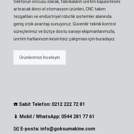
Sektörün öncüsü olarak, fabrikaların üretim kapasitesini
artıracak ikinci el otomasyon ürünleri, CNC takım
tezgahları ve endüstriyel robotik sistemler alanında
geniş stok avantajı sunuyoruz. Güvenilir teknik kontrol
süreçlerimiz ve bütçe dostu sanayi ekipmanlarımızla,
üretim hatlarınızın kesintisiz çalışması için buradayız.
Ürünlerimizi İnceleyin
☎️ Sabit Telefon: 0212 222 72 81
📱 Mobil / WhatsApp: 0544 281 77 61
✉️ E-posta: info@goksumakine.com