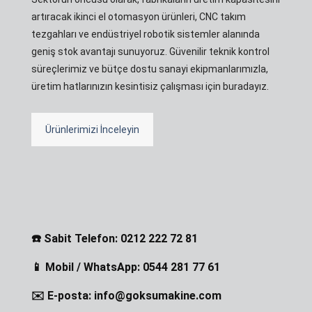
artıracak ikinci el otomasyon ürünleri, CNC takım
tezgahları ve endüstriyel robotik sistemler alanında
geniş stok avantajı sunuyoruz. Güvenilir teknik kontrol
süreçlerimiz ve bütçe dostu sanayi ekipmanlarımızla,
üretim hatlarınızın kesintisiz çalışması için buradayız.
Ürünlerimizi İnceleyin
☎️ Sabit Telefon: 0212 222 72 81
📱 Mobil / WhatsApp: 0544 281 77 61
✉️ E-posta: info@goksumakine.com