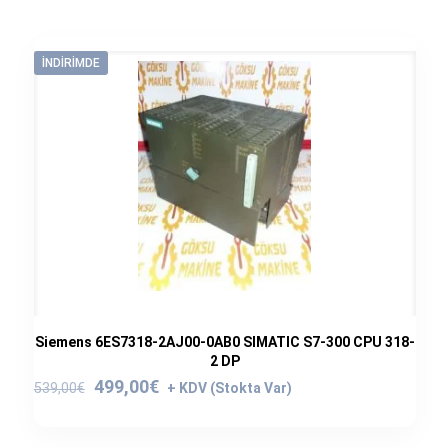
İNDIRIMDE
Siemens 6ES7318-2AJ00-0AB0 SIMATIC S7-300 CPU 318-
2 DP
Orijinal
Şu
499,00
€
539,00
€
fiyat:
andaki
539,00€.
fiyat: