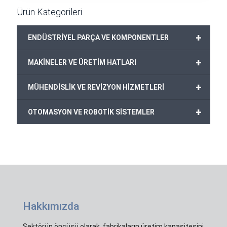
499,00€.
Ürün Kategorileri
+
ENDÜSTRİYEL PARÇA VE KOMPONENTLER
+
MAKİNELER VE ÜRETİM HATLARI
+
MÜHENDİSLİK VE REVİZYON HİZMETLERİ
+
OTOMASYON VE ROBOTİK SİSTEMLER
Hakkımızda
Sektörün öncüsü olarak, fabrikaların üretim kapasitesini