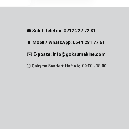
☎️ Sabit Telefon: 0212 222 72 81
📱 Mobil / WhatsApp: 0544 281 77 61
✉️ E-posta: info@goksumakine.com
🕒 Çalışma Saatleri: Hafta İçi 09:00 - 18:00