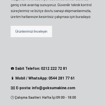
geniş stok avantajı sunuyoruz. Güvenilir teknik kontrol
süreçlerimiz ve bütçe dostu sanayi ekipmanlarımızla,
üretim hatlarınızın kesintisiz çalışması için buradayız.
Ürünlerimizi İnceleyin
☎️ Sabit Telefon: 0212 222 72 81
📱 Mobil / WhatsApp: 0544 281 77 61
✉️ E-posta: info@goksumakine.com
🕒 Çalışma Saatleri: Hafta İçi 09:00 - 18:00