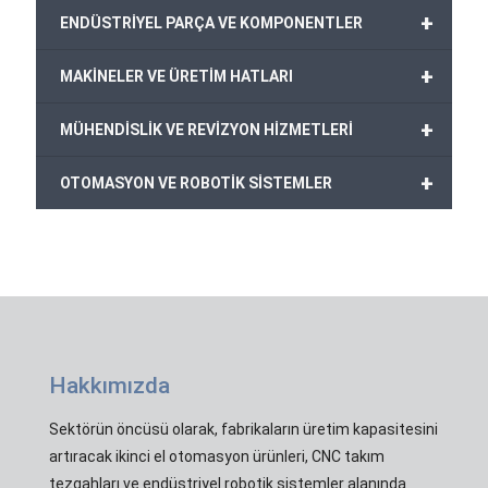
+
ENDÜSTRİYEL PARÇA VE KOMPONENTLER
+
MAKİNELER VE ÜRETİM HATLARI
+
MÜHENDİSLİK VE REVİZYON HİZMETLERİ
+
OTOMASYON VE ROBOTİK SİSTEMLER
Hakkımızda
Sektörün öncüsü olarak, fabrikaların üretim kapasitesini
artıracak ikinci el otomasyon ürünleri, CNC takım
tezgahları ve endüstriyel robotik sistemler alanında