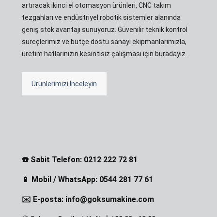
artıracak ikinci el otomasyon ürünleri, CNC takım
tezgahları ve endüstriyel robotik sistemler alanında
geniş stok avantajı sunuyoruz. Güvenilir teknik kontrol
süreçlerimiz ve bütçe dostu sanayi ekipmanlarımızla,
üretim hatlarınızın kesintisiz çalışması için buradayız.
Ürünlerimizi İnceleyin
☎️ Sabit Telefon: 0212 222 72 81
📱 Mobil / WhatsApp: 0544 281 77 61
✉️ E-posta: info@goksumakine.com