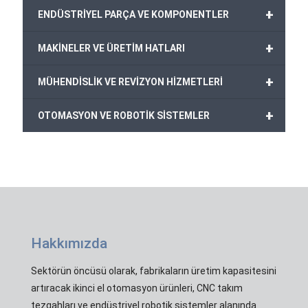
+
ENDÜSTRİYEL PARÇA VE KOMPONENTLER
+
MAKİNELER VE ÜRETİM HATLARI
+
MÜHENDİSLİK VE REVİZYON HİZMETLERİ
+
OTOMASYON VE ROBOTİK SİSTEMLER
Hakkımızda
Sektörün öncüsü olarak, fabrikaların üretim kapasitesini
artıracak ikinci el otomasyon ürünleri, CNC takım
tezgahları ve endüstriyel robotik sistemler alanında