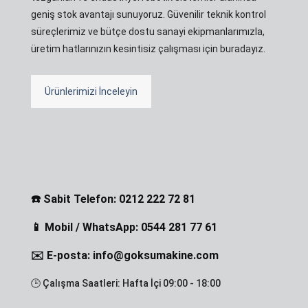
geniş stok avantajı sunuyoruz. Güvenilir teknik kontrol
süreçlerimiz ve bütçe dostu sanayi ekipmanlarımızla,
üretim hatlarınızın kesintisiz çalışması için buradayız.
Ürünlerimizi İnceleyin
☎️ Sabit Telefon: 0212 222 72 81
📱 Mobil / WhatsApp: 0544 281 77 61
✉️ E-posta: info@goksumakine.com
🕒 Çalışma Saatleri: Hafta İçi 09:00 - 18:00