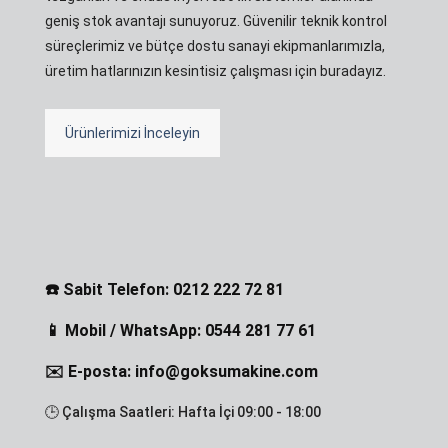
geniş stok avantajı sunuyoruz. Güvenilir teknik kontrol
süreçlerimiz ve bütçe dostu sanayi ekipmanlarımızla,
üretim hatlarınızın kesintisiz çalışması için buradayız.
Ürünlerimizi İnceleyin
☎️ Sabit Telefon: 0212 222 72 81
📱 Mobil / WhatsApp: 0544 281 77 61
✉️ E-posta: info@goksumakine.com
🕒 Çalışma Saatleri: Hafta İçi 09:00 - 18:00