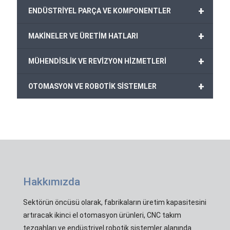
+
ENDÜSTRİYEL PARÇA VE KOMPONENTLER
+
MAKİNELER VE ÜRETİM HATLARI
+
MÜHENDİSLİK VE REVİZYON HİZMETLERİ
+
OTOMASYON VE ROBOTİK SİSTEMLER
Hakkımızda
Sektörün öncüsü olarak, fabrikaların üretim kapasitesini
artıracak ikinci el otomasyon ürünleri, CNC takım
tezgahları ve endüstriyel robotik sistemler alanında