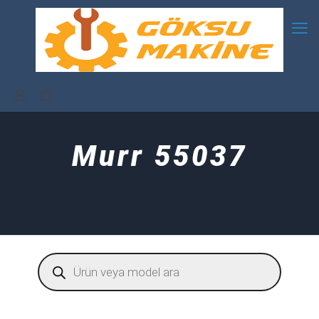
Murr 55037
Products
search