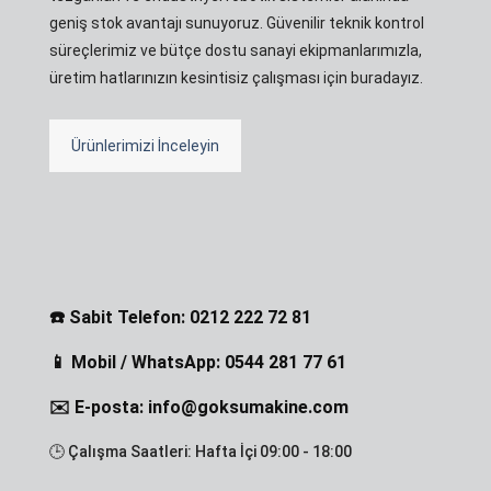
geniş stok avantajı sunuyoruz. Güvenilir teknik kontrol
süreçlerimiz ve bütçe dostu sanayi ekipmanlarımızla,
üretim hatlarınızın kesintisiz çalışması için buradayız.
Ürünlerimizi İnceleyin
☎️ Sabit Telefon: 0212 222 72 81
📱 Mobil / WhatsApp: 0544 281 77 61
✉️ E-posta: info@goksumakine.com
🕒 Çalışma Saatleri: Hafta İçi 09:00 - 18:00