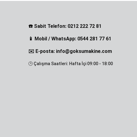
☎️ Sabit Telefon: 0212 222 72 81
📱 Mobil / WhatsApp: 0544 281 77 61
✉️ E-posta: info@goksumakine.com
🕒 Çalışma Saatleri: Hafta İçi 09:00 - 18:00