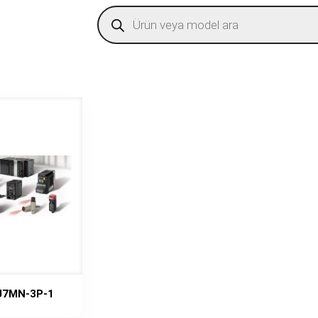
Products
search
J7MN-3P-1