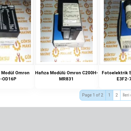
O Modül Omron
Hafıza Modülü Omron C200H-
Fotoelektrik
-OD16P
MR831
E3F2-
Page 1 of 2
1
2
İleri 