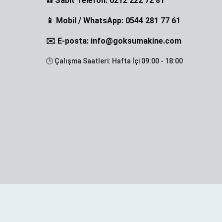
☎️ Sabit Telefon: 0212 222 72 81
📱 Mobil / WhatsApp: 0544 281 77 61
✉️ E-posta: info@goksumakine.com
🕒 Çalışma Saatleri: Hafta İçi 09:00 - 18:00