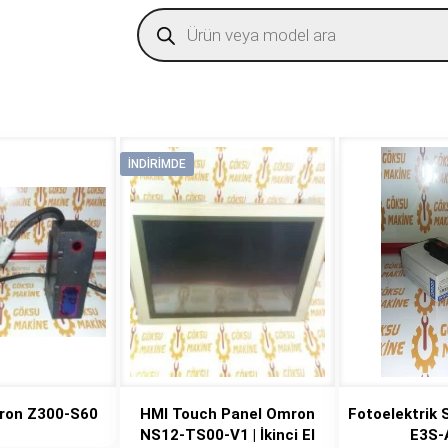
Products
search
İNDIRIMDE
ron Z300-S60
HMI Touch Panel Omron
Fotoelektrik
NS12-TS00-V1 | İkinci El
E3S-