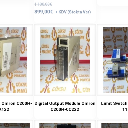
Orijinal
1.100,00
€
fiyat:
Şu
899,00
€
1.100,00€.
andaki
fiyat:
899,00€.
e Omron C200H-
Digital Output Module Omron
Limit Switc
A122
C200H-0C222
11