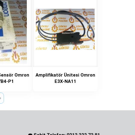
 Sensör Omron
Amplifikatör Ünitesi Omron
7B4-P1
E3X-NA11
»