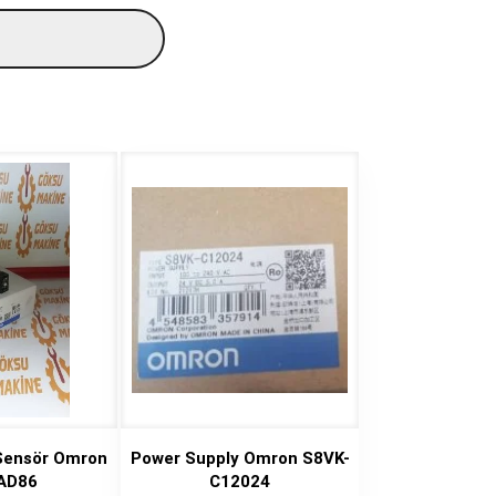
 Sensör Omron
Power Supply Omron S8VK-
AD86
C12024