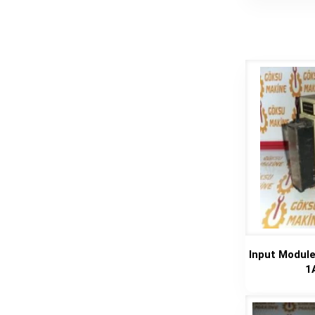
Input Modul
1