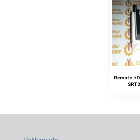
Remote I/
SRT2
Hakkımızda