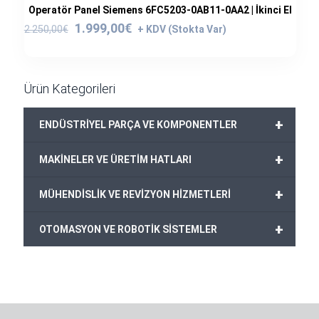
Operatör Panel Siemens 6FC5203-0AB11-0AA2 | İkinci El
Orijinal
Şu
1.999,00
€
2.250,00
€
fiyat:
andaki
2.250,00€.
fiyat:
1.999,00€.
Ürün Kategorileri
+
ENDÜSTRİYEL PARÇA VE KOMPONENTLER
+
MAKİNELER VE ÜRETİM HATLARI
+
MÜHENDİSLİK VE REVİZYON HİZMETLERİ
+
OTOMASYON VE ROBOTİK SİSTEMLER