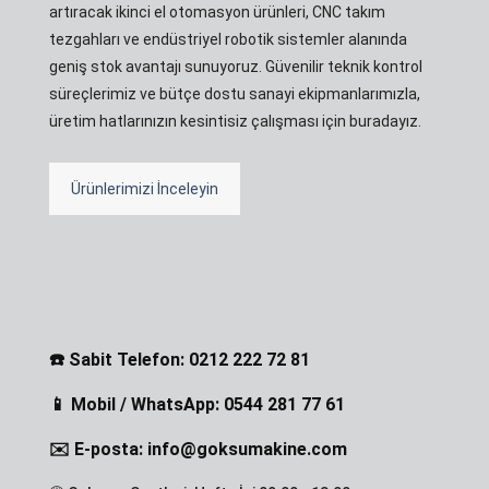
artıracak ikinci el otomasyon ürünleri, CNC takım
tezgahları ve endüstriyel robotik sistemler alanında
geniş stok avantajı sunuyoruz. Güvenilir teknik kontrol
süreçlerimiz ve bütçe dostu sanayi ekipmanlarımızla,
üretim hatlarınızın kesintisiz çalışması için buradayız.
Ürünlerimizi İnceleyin
☎️ Sabit Telefon: 0212 222 72 81
📱 Mobil / WhatsApp: 0544 281 77 61
✉️ E-posta: info@goksumakine.com