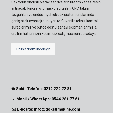
Sektörün öncüsü olarak, fabrikaların üretim kapasitesini
artıracak ikinci el otomasyon ürünleri, CNC takım
tezgahları ve endüstriyel robotik sistemler alanında
geniş stok avantajı sunuyoruz. Güvenilir teknik kontrol
süreçlerimiz ve bütçe dostu sanayi ekipmanlarımızla,
üretim hatlarınızın kesintisiz çalışması için buradayız.
Ürünlerimizi İnceleyin
☎️ Sabit Telefon: 0212 222 72 81
📱 Mobil / WhatsApp: 0544 281 77 61
✉️ E-posta: info@goksumakine.com