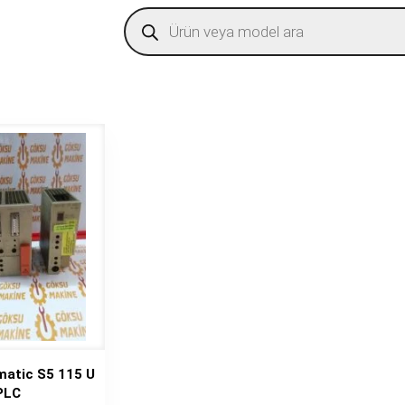
Products
search
matic S5 115 U
PLC