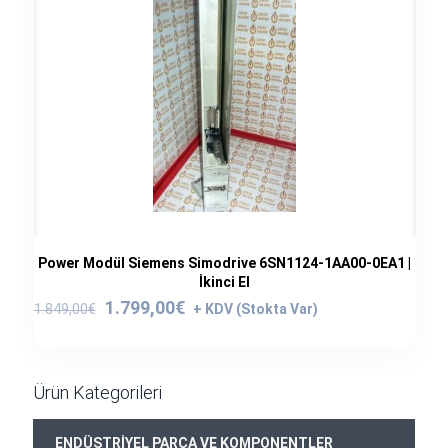
Power Modül Siemens Simodrive 6SN1124-1AA00-0EA1 |
İkinci El
Orijinal
Şu
1.799,00
€
1.849,00
€
fiyat:
andaki
1.849,00€.
fiyat:
1.799,00€.
Ürün Kategorileri
+
ENDÜSTRİYEL PARÇA VE KOMPONENTLER