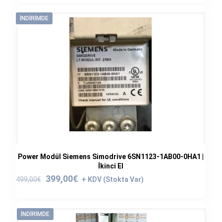
İNDIRIMDE
Power Modül Siemens Simodrive 6SN1123-1AB00-0HA1 |
İkinci El
Orijinal
Şu
399,00
€
499,00
€
fiyat:
andaki
499,00€.
fiyat:
399,00€.
İNDIRIMDE