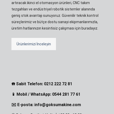
artıracak ikinci el otomasyon ürünleri, CNC takım
tezgahları ve endüstriyel robotik sistemler alanında
geniş stok avantajı sunuyoruz. Güvenilir teknik kontrol
süreçlerimiz ve bütçe dostu sanayi ekipmanlarımızla,
üretim hatlarınızın kesintisiz çalışması için buradayız.
Ürünlerimizi İnceleyin
☎️ Sabit Telefon: 0212 222 72 81
📱 Mobil / WhatsApp: 0544 281 77 61
✉️ E-posta: info@goksumakine.com