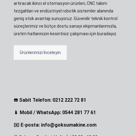
artıracak ikinci el otomasyon ürünleri, CNC takım
tezgahları ve endüstriyel robotik sistemler alanında
geniş stok avantajı sunuyoruz. Güvenilir teknik kontrol
süreçlerimiz ve bütçe dostu sanayi ekipmanlarımızla,
üretim hatlarınızın kesintisiz çalışması için buradayız.
Ürünlerimizi İnceleyin
☎️ Sabit Telefon: 0212 222 72 81
📱 Mobil / WhatsApp: 0544 281 77 61
✉️ E-posta: info@goksumakine.com