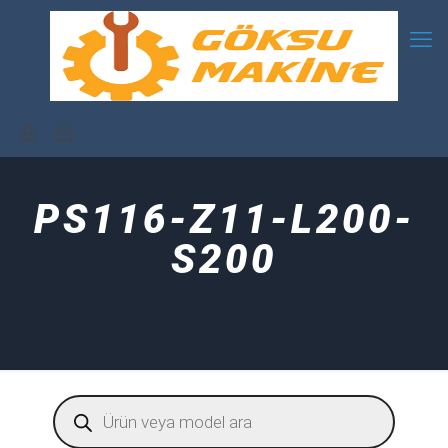
PS116-Z11-L200-
S200
Products
search