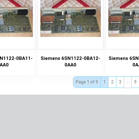
N1122-0BA11-
Siemens 6SN1122-0BA12-
Siemens 6SN
AA0
0AA0
0A
…
Page 1 of 9
1
2
3
9