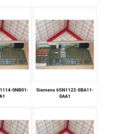
1114-0NB01-
Siemens 6SN1122-0BA11-
A1
0AA1