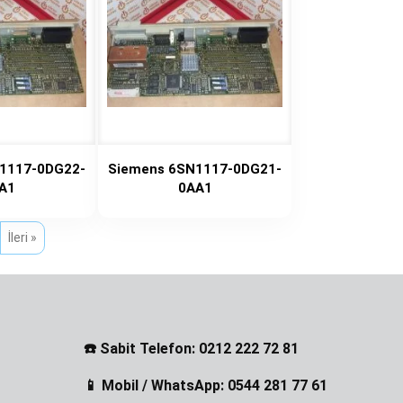
1117-0DG22-
Siemens 6SN1117-0DG21-
A1
0AA1
İleri »
☎️ Sabit Telefon: 0212 222 72 81
📱 Mobil / WhatsApp: 0544 281 77 61