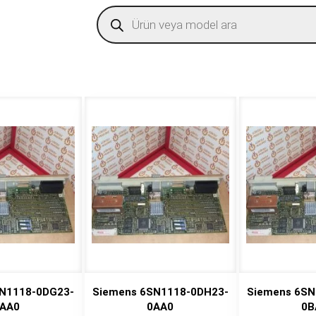
Products
search
N1118-0DG23-
Siemens 6SN1118-0DH23-
Siemens 6SN
AA0
0AA0
0B