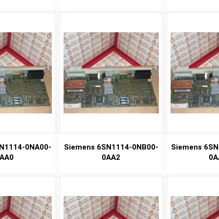
N1114-0NA00-
Siemens 6SN1114-0NB00-
Siemens 6SN
AA0
0AA2
0A