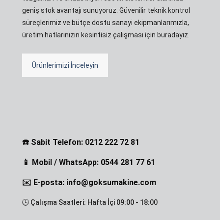
geniş stok avantajı sunuyoruz. Güvenilir teknik kontrol
süreçlerimiz ve bütçe dostu sanayi ekipmanlarımızla,
üretim hatlarınızın kesintisiz çalışması için buradayız.
Ürünlerimizi İnceleyin
☎️ Sabit Telefon: 0212 222 72 81
📱 Mobil / WhatsApp: 0544 281 77 61
✉️ E-posta: info@goksumakine.com
🕒 Çalışma Saatleri: Hafta İçi 09:00 - 18:00