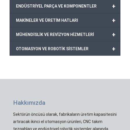
+
ENDÜSTRİYEL PARÇA VE KOMPONENTLER
+
MAKİNELER VE ÜRETİM HATLARI
+
MÜHENDİSLİK VE REVİZYON HİZMETLERİ
+
OTOMASYON VE ROBOTİK SİSTEMLER
Hakkımızda
Sektörün öncüsü olarak, fabrikaların üretim kapasitesini
artıracak ikinci el otomasyon ürünleri, CNC takım
tezgahları ve endüstriyel robotik sistemler alanında