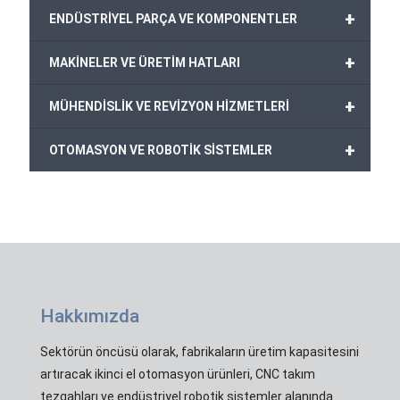
+
ENDÜSTRİYEL PARÇA VE KOMPONENTLER
+
MAKİNELER VE ÜRETİM HATLARI
+
MÜHENDİSLİK VE REVİZYON HİZMETLERİ
+
OTOMASYON VE ROBOTİK SİSTEMLER
Hakkımızda
Sektörün öncüsü olarak, fabrikaların üretim kapasitesini
artıracak ikinci el otomasyon ürünleri, CNC takım
tezgahları ve endüstriyel robotik sistemler alanında