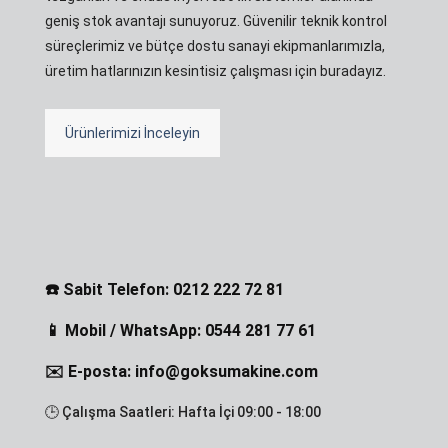
geniş stok avantajı sunuyoruz. Güvenilir teknik kontrol
süreçlerimiz ve bütçe dostu sanayi ekipmanlarımızla,
üretim hatlarınızın kesintisiz çalışması için buradayız.
Ürünlerimizi İnceleyin
☎️ Sabit Telefon: 0212 222 72 81
📱 Mobil / WhatsApp: 0544 281 77 61
✉️ E-posta: info@goksumakine.com
🕒 Çalışma Saatleri: Hafta İçi 09:00 - 18:00