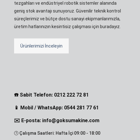
tezgahları ve endüstriyel robotik sistemler alanında
geniş stok avantajı sunuyoruz. Güvenilir teknik kontrol
süreçlerimiz ve bütçe dostu sanayi ekipmanlarımızla,
üretim hatlarınızın kesintisiz çalışması için buradayız.
Ürünlerimizi İnceleyin
☎️ Sabit Telefon: 0212 222 72 81
📱 Mobil / WhatsApp: 0544 281 77 61
✉️ E-posta: info@goksumakine.com
🕒 Çalışma Saatleri: Hafta İçi 09:00 - 18:00