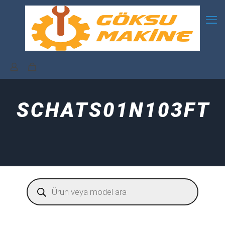
SCHATS01N103FT
Products
search