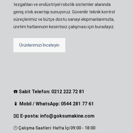
tezgahları ve endüstriyel robotik sistemler alanında
geniş stok avantajı sunuyoruz. Güvenilir teknik kontrol
süreçlerimiz ve bütçe dostu sanayi ekipmanlarımızla,
üretim hatlarınızın kesintisiz çalışması için buradayız.
Ürünlerimizi İnceleyin
☎️ Sabit Telefon: 0212 222 72 81
📱 Mobil / WhatsApp: 0544 281 77 61
✉️ E-posta: info@goksumakine.com
🕒 Çalışma Saatleri: Hafta İçi 09:00 - 18:00