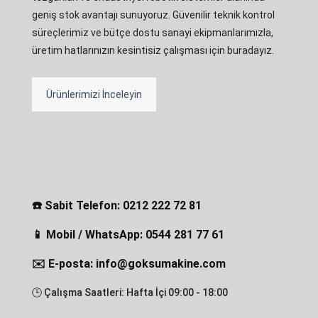
geniş stok avantajı sunuyoruz. Güvenilir teknik kontrol
süreçlerimiz ve bütçe dostu sanayi ekipmanlarımızla,
üretim hatlarınızın kesintisiz çalışması için buradayız.
Ürünlerimizi İnceleyin
☎️ Sabit Telefon: 0212 222 72 81
📱 Mobil / WhatsApp: 0544 281 77 61
✉️ E-posta: info@goksumakine.com
🕒 Çalışma Saatleri: Hafta İçi 09:00 - 18:00