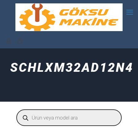
SCHLXM32AD12N4
Products
search