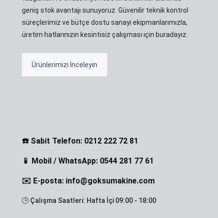
geniş stok avantajı sunuyoruz. Güvenilir teknik kontrol
süreçlerimiz ve bütçe dostu sanayi ekipmanlarımızla,
üretim hatlarınızın kesintisiz çalışması için buradayız.
Ürünlerimizi İnceleyin
☎️ Sabit Telefon: 0212 222 72 81
📱 Mobil / WhatsApp: 0544 281 77 61
✉️ E-posta: info@goksumakine.com
🕒 Çalışma Saatleri: Hafta İçi 09:00 - 18:00