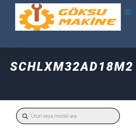
SCHLXM32AD18M2
Products
search