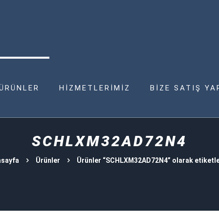
ÜRÜNLER
HİZMETLERİMİZ
BİZE SATIŞ YA
SCHLXM32AD72N4
asayfa
Ürünler
Ürünler “SCHLXM32AD72N4” olarak etiketl