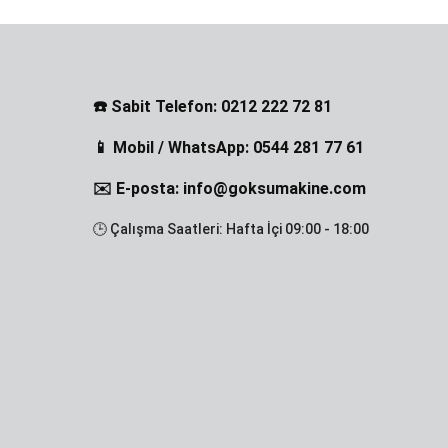
☎️ Sabit Telefon: 0212 222 72 81
📱 Mobil / WhatsApp: 0544 281 77 61
✉️ E-posta: info@goksumakine.com
🕒 Çalışma Saatleri: Hafta İçi 09:00 - 18:00