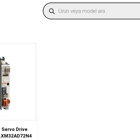
Products
search
 Servo Drive
 LXM32AD72N4