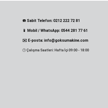
☎️ Sabit Telefon: 0212 222 72 81
📱 Mobil / WhatsApp: 0544 281 77 61
✉️ E-posta: info@goksumakine.com
🕒 Çalışma Saatleri: Hafta İçi 09:00 - 18:00