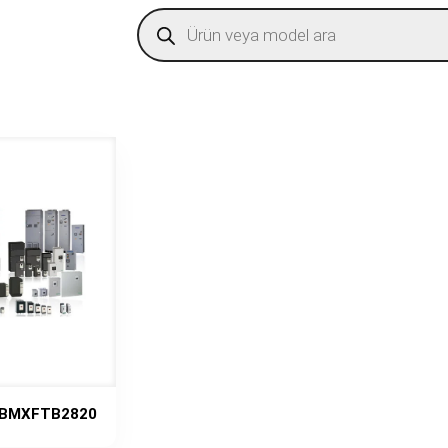
Products
search
 BMXFTB2820