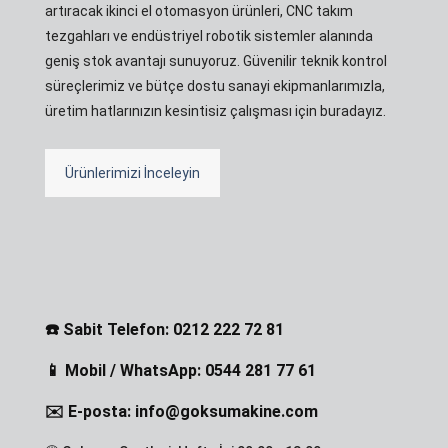
artıracak ikinci el otomasyon ürünleri, CNC takım
tezgahları ve endüstriyel robotik sistemler alanında
geniş stok avantajı sunuyoruz. Güvenilir teknik kontrol
süreçlerimiz ve bütçe dostu sanayi ekipmanlarımızla,
üretim hatlarınızın kesintisiz çalışması için buradayız.
Ürünlerimizi İnceleyin
☎️ Sabit Telefon: 0212 222 72 81
📱 Mobil / WhatsApp: 0544 281 77 61
✉️ E-posta: info@goksumakine.com