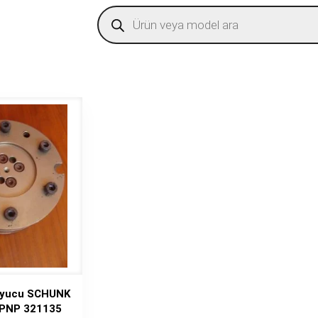
Products
search
uyucu SCHUNK
PNP 321135