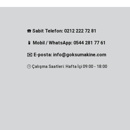
☎️ Sabit Telefon: 0212 222 72 81
📱 Mobil / WhatsApp: 0544 281 77 61
✉️ E-posta: info@goksumakine.com
🕒 Çalışma Saatleri: Hafta İçi 09:00 - 18:00