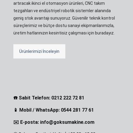
artıracak ikinci el otomasyon ürünleri, CNC takım
tezgahları ve endüstriyel robotik sistemler alanında
geniş stok avantajı sunuyoruz. Güvenilir teknik kontrol
süreçlerimiz ve bütçe dostu sanayi ekipmanlarımızla,
üretim hatlarınızın kesintisiz çalışması için buradayız.
Ürünlerimizi İnceleyin
☎️ Sabit Telefon: 0212 222 72 81
📱 Mobil / WhatsApp: 0544 281 77 61
✉️ E-posta: info@goksumakine.com