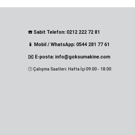
☎️ Sabit Telefon: 0212 222 72 81
📱 Mobil / WhatsApp: 0544 281 77 61
✉️ E-posta: info@goksumakine.com
🕒 Çalışma Saatleri: Hafta İçi 09:00 - 18:00