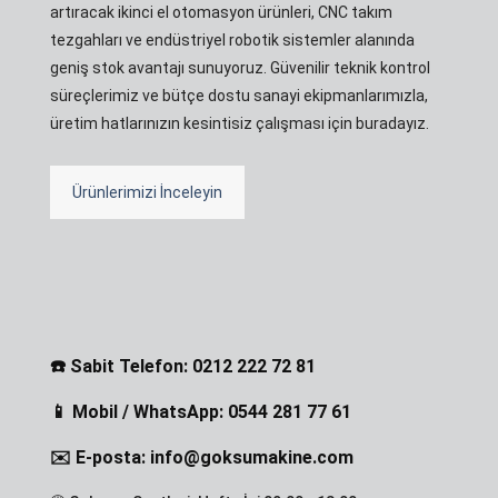
artıracak ikinci el otomasyon ürünleri, CNC takım
tezgahları ve endüstriyel robotik sistemler alanında
geniş stok avantajı sunuyoruz. Güvenilir teknik kontrol
süreçlerimiz ve bütçe dostu sanayi ekipmanlarımızla,
üretim hatlarınızın kesintisiz çalışması için buradayız.
Ürünlerimizi İnceleyin
☎️ Sabit Telefon: 0212 222 72 81
📱 Mobil / WhatsApp: 0544 281 77 61
✉️ E-posta: info@goksumakine.com