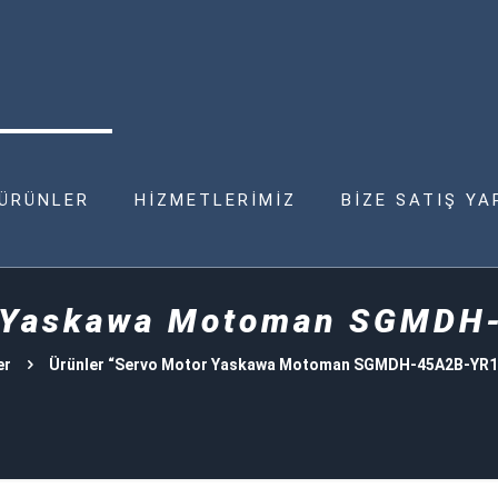
ÜRÜNLER
HİZMETLERİMİZ
BİZE SATIŞ YA
r Yaskawa Motoman SGMDH
er
Ürünler “Servo Motor Yaskawa Motoman SGMDH-45A2B-YR13”