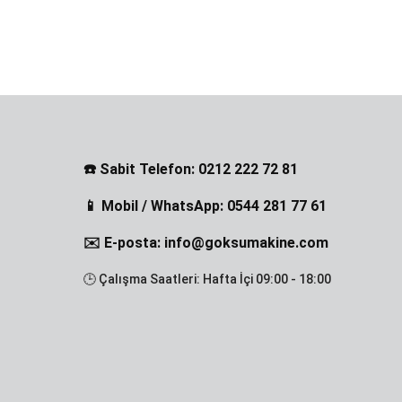
☎️ Sabit Telefon: 0212 222 72 81
📱 Mobil / WhatsApp: 0544 281 77 61
✉️ E-posta: info@goksumakine.com
🕒 Çalışma Saatleri: Hafta İçi 09:00 - 18:00