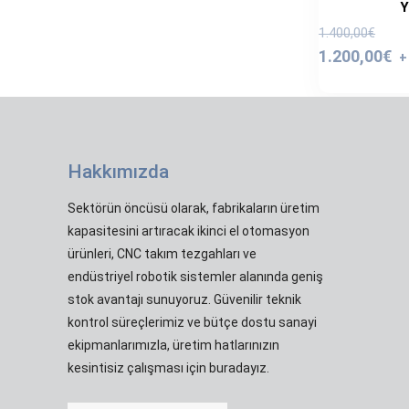
Y
Orij
1.400,00
€
fiya
1.200,00
€
1.40
Hakkımızda
Sektörün öncüsü olarak, fabrikaların üretim
kapasitesini artıracak ikinci el otomasyon
ürünleri, CNC takım tezgahları ve
endüstriyel robotik sistemler alanında geniş
stok avantajı sunuyoruz. Güvenilir teknik
kontrol süreçlerimiz ve bütçe dostu sanayi
ekipmanlarımızla, üretim hatlarınızın
kesintisiz çalışması için buradayız.