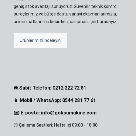
geniş stok avantajı sunuyoruz. Güvenilir teknik kontrol
süreçlerimiz ve bütçe dostu sanayi ekipmanlarımızla,
üretim hatlarınızın kesintisiz çalışması için buradayız.
Ürünlerimizi İnceleyin
☎️ Sabit Telefon: 0212 222 72 81
📱 Mobil / WhatsApp: 0544 281 77 61
✉️ E-posta: info@goksumakine.com
🕒 Çalışma Saatleri: Hafta İçi 09:00 - 18:00