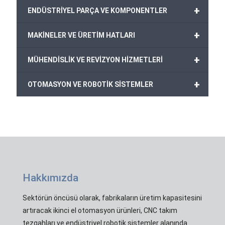
+
ENDÜSTRİYEL PARÇA VE KOMPONENTLER
+
MAKİNELER VE ÜRETİM HATLARI
+
MÜHENDİSLİK VE REVİZYON HİZMETLERİ
+
OTOMASYON VE ROBOTİK SİSTEMLER
Hakkımızda
Sektörün öncüsü olarak, fabrikaların üretim kapasitesini
artıracak ikinci el otomasyon ürünleri, CNC takım
tezgahları ve endüstriyel robotik sistemler alanında