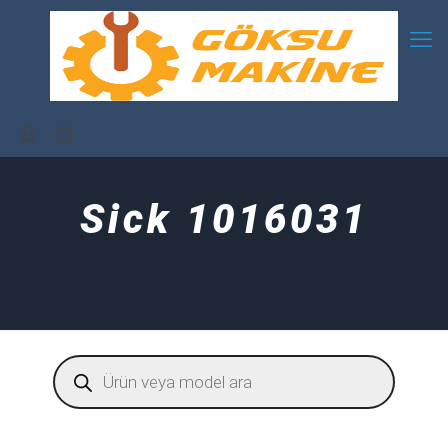
Sick 1016031
Products
search