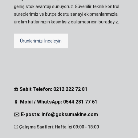
geniş stok avantajı sunuyoruz. Güvenilir teknik kontrol
süreçlerimiz ve bütçe dostu sanayi ekipmanlarımızla,
üretim hatlarınızın kesintisiz çalışması için buradayız.
Ürünlerimizi İnceleyin
☎️ Sabit Telefon: 0212 222 72 81
📱 Mobil / WhatsApp: 0544 281 77 61
✉️ E-posta: info@goksumakine.com
🕒 Çalışma Saatleri: Hafta İçi 09:00 - 18:00