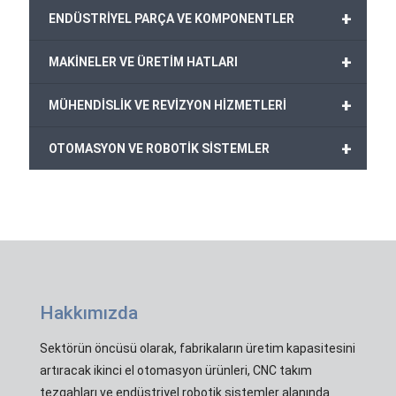
+
ENDÜSTRİYEL PARÇA VE KOMPONENTLER
+
MAKİNELER VE ÜRETİM HATLARI
+
MÜHENDİSLİK VE REVİZYON HİZMETLERİ
+
OTOMASYON VE ROBOTİK SİSTEMLER
Hakkımızda
Sektörün öncüsü olarak, fabrikaların üretim kapasitesini
artıracak ikinci el otomasyon ürünleri, CNC takım
tezgahları ve endüstriyel robotik sistemler alanında