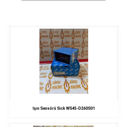
Işın Sensörü Sick WS45-D260S01