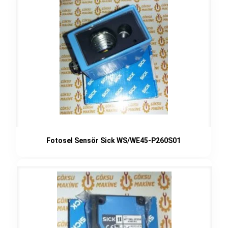
Fotosel Sensör Sick WS/WE45-P260S01