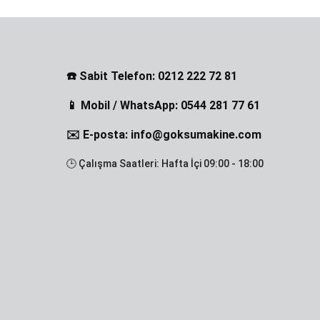
☎️ Sabit Telefon: 0212 222 72 81
📱 Mobil / WhatsApp: 0544 281 77 61
✉️ E-posta: info@goksumakine.com
🕒 Çalışma Saatleri: Hafta İçi 09:00 - 18:00